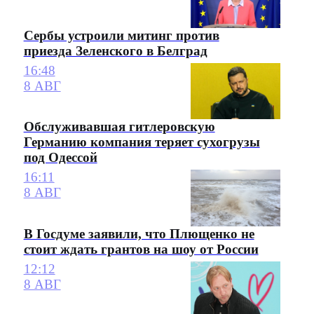
Сербы устроили митинг против
приезда Зеленского в Белград
16:48
8 АВГ
Обслуживавшая гитлеровскую
Германию компания теряет сухогрузы
под Одессой
16:11
8 АВГ
В Госдуме заявили, что Плющенко не
стоит ждать грантов на шоу от России
12:12
8 АВГ