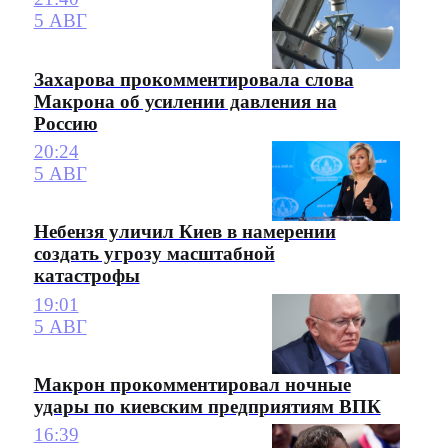
5 АВГ
Захарова прокомментировала слова
Макрона об усилении давления на
Россию
20:24
5 АВГ
Небензя уличил Киев в намерении
создать угрозу масштабной
катастрофы
19:01
5 АВГ
Макрон прокомментировал ночные
удары по киевским предприятиям ВПК
16:39