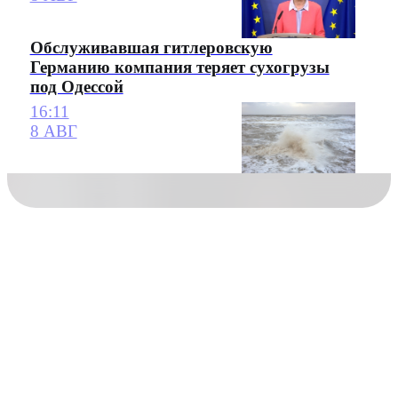
Обслуживавшая гитлеровскую
Германию компания теряет сухогрузы
под Одессой
16:11
8 АВГ