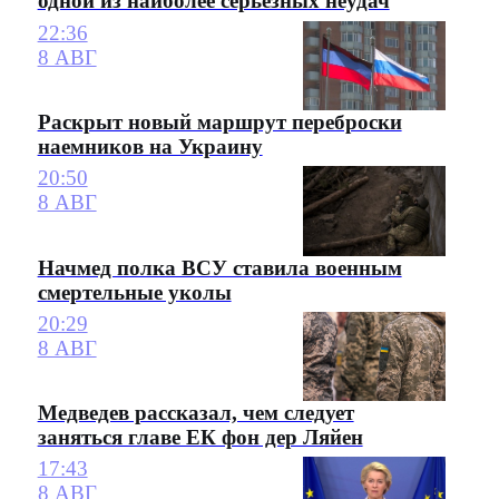
одной из наиболее серьезных неудач
22:36
8 АВГ
Раскрыт новый маршрут переброски
наемников на Украину
20:50
8 АВГ
Начмед полка ВСУ ставила военным
смертельные уколы
20:29
8 АВГ
Медведев рассказал, чем следует
заняться главе ЕК фон дер Ляйен
17:43
8 АВГ