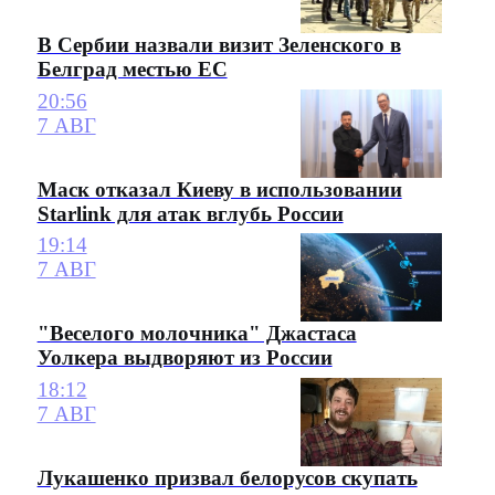
В Сербии назвали визит Зеленского в
Белград местью ЕС
20:56
7 АВГ
Маск отказал Киеву в использовании
Starlink для атак вглубь России
19:14
7 АВГ
"Веселого молочника" Джастаса
Уолкера выдворяют из России
18:12
7 АВГ
Лукашенко призвал белорусов скупать