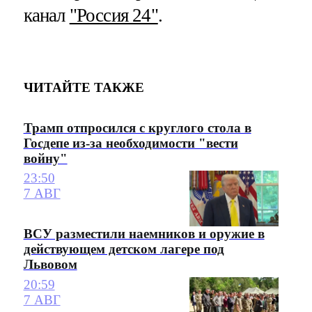
канал
"Россия 24"
.
ЧИТАЙТЕ ТАКЖЕ
Трамп отпросился с круглого стола в
Госдепе из-за необходимости "вести
войну"
23:50
7 АВГ
ВСУ разместили наемников и оружие в
действующем детском лагере под
Львовом
20:59
7 АВГ