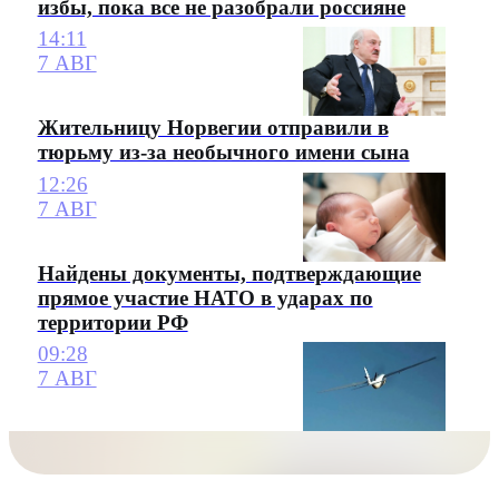
избы, пока все не разобрали россияне
14:11
7 АВГ
Жительницу Норвегии отправили в
тюрьму из-за необычного имени сына
12:26
7 АВГ
Найдены документы, подтверждающие
прямое участие НАТО в ударах по
территории РФ
09:28
7 АВГ