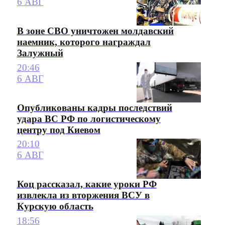
6 АВГ
В зоне СВО уничтожен молдавский
наемник, которого награждал
Залужный
20:46
6 АВГ
Опубликованы кадры последствий
удара ВС РФ по логистическому
центру под Киевом
20:10
6 АВГ
Коц рассказал, какие уроки РФ
извлекла из вторжения ВСУ в
Курскую область
18:56