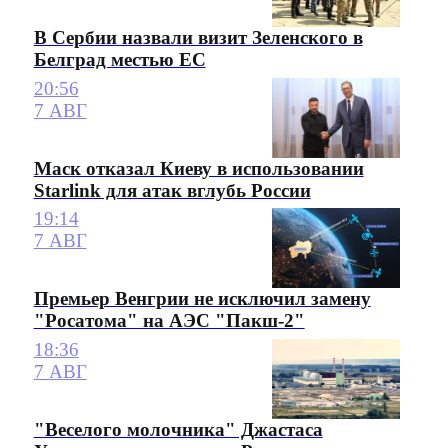
В Сербии назвали визит Зеленского в
Белград местью ЕС
20:56
7 АВГ
Маск отказал Киеву в использовании
Starlink для атак вглубь России
19:14
7 АВГ
Премьер Венгрии не исключил замену
"Росатома" на АЭС "Пакш-2"
18:36
7 АВГ
"Веселого молочника" Джастаса