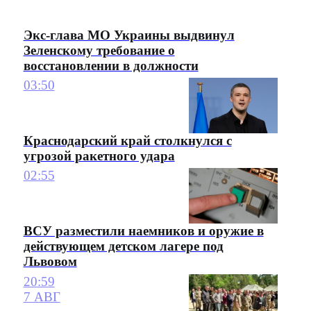
Экс-глава МО Украины выдвинул
Зеленскому требование о
восстановлении в должности
03:50
Краснодарский край столкнулся с
угрозой ракетного удара
02:55
ВСУ разместили наемников и оружие в
действующем детском лагере под
Львовом
20:59
7 АВГ