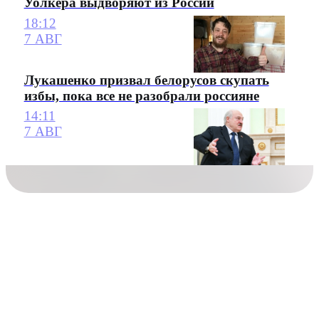
Уолкера выдворяют из России
18:12
7 АВГ
Лукашенко призвал белорусов скупать
избы, пока все не разобрали россияне
14:11
7 АВГ