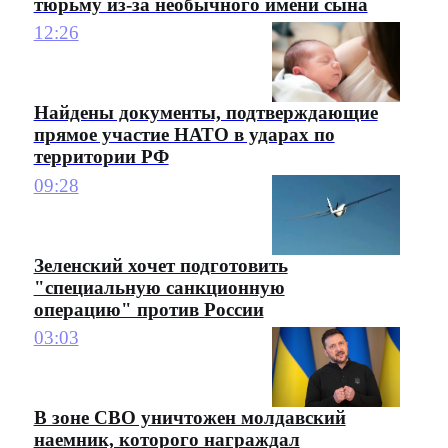
тюрьму из-за необычного имени сына
12:26
Найдены документы, подтверждающие
прямое участие НАТО в ударах по
территории РФ
09:28
Зеленский хочет подготовить
"специальную санкционную
операцию" против России
03:03
В зоне СВО уничтожен молдавский
наемник, которого награждал