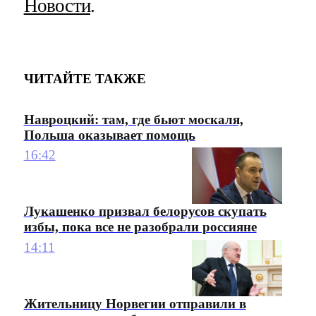
Новости
.
ЧИТАЙТЕ ТАКЖЕ
Навроцкий: там, где бьют москаля,
Польша оказывает помощь
16:42
Лукашенко призвал белорусов скупать
избы, пока все не разобрали россияне
14:11
Жительницу Норвегии отправили в