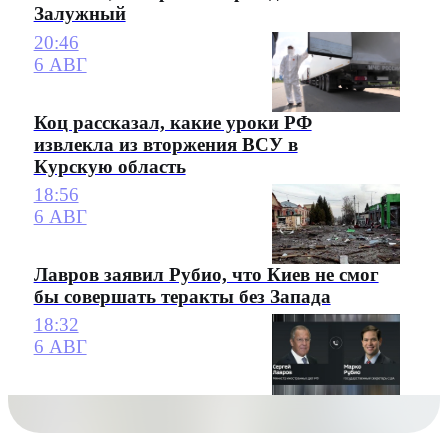
Залужный
20:46
6 АВГ
Коц рассказал, какие уроки РФ
извлекла из вторжения ВСУ в
Курскую область
18:56
6 АВГ
Лавров заявил Рубио, что Киев не смог
бы совершать теракты без Запада
18:32
6 АВГ