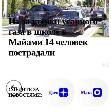
Из-за утечки угарного
газа в школе в
Майами 14 человек
пострадали
© E
СЛЕДИТЕ ЗА
Дзен
Макс
НОВОСТЯМИ: