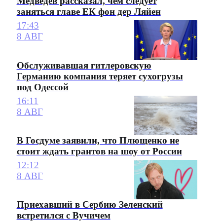
Медведев рассказал, чем следует
заняться главе ЕК фон дер Ляйен
17:43
8 АВГ
Обслуживавшая гитлеровскую
Германию компания теряет сухогрузы
под Одессой
16:11
8 АВГ
В Госдуме заявили, что Плющенко не
стоит ждать грантов на шоу от России
12:12
8 АВГ
Приехавший в Сербию Зеленский
встретился с Вучичем