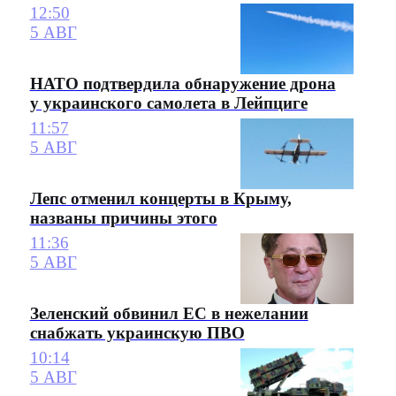
12:50
5 АВГ
НАТО подтвердила обнаружение дрона
у украинского самолета в Лейпциге
11:57
5 АВГ
Лепс отменил концерты в Крыму,
названы причины этого
11:36
5 АВГ
Зеленский обвинил ЕС в нежелании
снабжать украинскую ПВО
10:14
5 АВГ