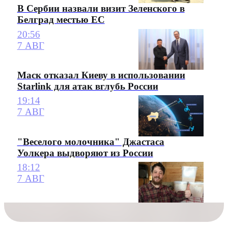
В Сербии назвали визит Зеленского в
Белград местью ЕС
20:56
7 АВГ
Маск отказал Киеву в использовании
Starlink для атак вглубь России
19:14
7 АВГ
"Веселого молочника" Джастаса
Уолкера выдворяют из России
18:12
7 АВГ