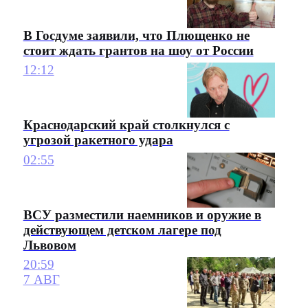
В Госдуме заявили, что Плющенко не
стоит ждать грантов на шоу от России
12:12
Краснодарский край столкнулся с
угрозой ракетного удара
02:55
ВСУ разместили наемников и оружие в
действующем детском лагере под
Львовом
20:59
7 АВГ