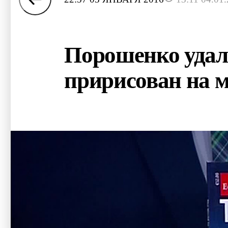
Порошенко удали
пририсован на 