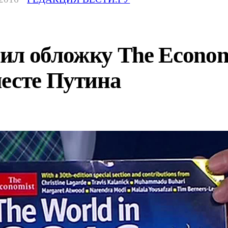
л обложку The Economi
месте Путина