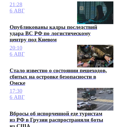
21:28
6 АВГ
Опубликованы кадры последствий
удара ВС РФ по логистическому
центру под Киевом
20:10
6 АВГ
Стало известно о состоянии пешеходов,
сбитых на островке безопасности в
Омске
17:30
6 АВГ
Вбросы об испорченной еде туристам
из РФ в Грузии распространяли боты
из США