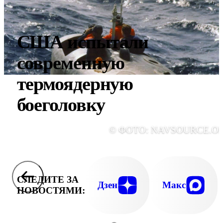
США испытали
современную
термоядерную
боеголовку
© ФОТО: NAVSOURCE.O
СЛЕДИТЕ ЗА
Дзен
Макс
НОВОСТЯМИ: