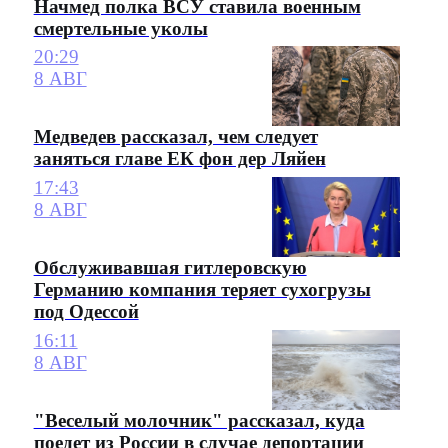
Начмед полка ВСУ ставила военным
смертельные уколы
20:29
8 АВГ
Медведев рассказал, чем следует
заняться главе ЕК фон дер Ляйен
17:43
8 АВГ
Обслуживавшая гитлеровскую
Германию компания теряет сухогрузы
под Одессой
16:11
8 АВГ
"Веселый молочник" рассказал, куда
поедет из России в случае депортации