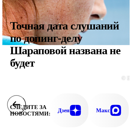
Точная дата слушаний
по допинг-делу
Шараповой названа не
будет
© E
СЛЕДИТЕ ЗА
Дзен
Макс
НОВОСТЯМИ: