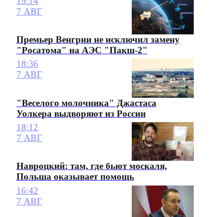
19:14
7 АВГ
Премьер Венгрии не исключил замену
"Росатома" на АЭС "Пакш-2"
18:36
7 АВГ
"Веселого молочника" Джастаса
Уолкера выдворяют из России
18:12
7 АВГ
Навроцкий: там, где бьют москаля,
Польша оказывает помощь
16:42
7 АВГ