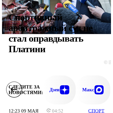
Спортивный
арбитражный суд не
стал оправдывать
Платини
© E
СЛЕДИТЕ ЗА
Дзен
Макс
НОВОСТЯМИ:
12:23 09 МАЯ
04:52
СПОРТ