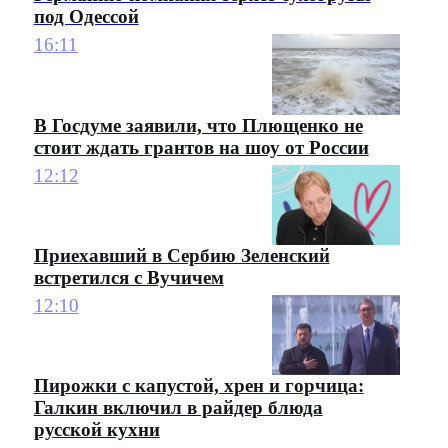
под Одессой
16:11
В Госдуме заявили, что Плющенко не
стоит ждать грантов на шоу от России
12:12
Приехавший в Сербию Зеленский
встретился с Вучичем
12:10
Пирожки с капустой, хрен и горчица:
Галкин включил в райдер блюда
русской кухни