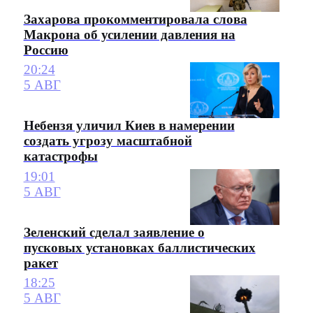
Захарова прокомментировала слова
Макрона об усилении давления на
Россию
20:24
5 АВГ
Небензя уличил Киев в намерении
создать угрозу масштабной
катастрофы
19:01
5 АВГ
Зеленский сделал заявление о
пусковых установках баллистических
ракет
18:25
5 АВГ