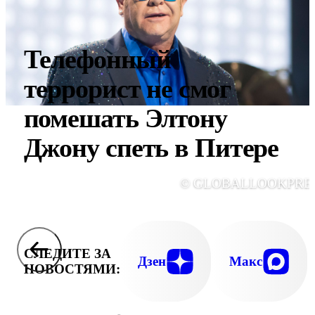
Телефонный
террорист не смог
помешать Элтону
Джону спеть в Питере
© GLOBALLOOKPRE
СЛЕДИТЕ ЗА
Дзен
Макс
НОВОСТЯМИ: