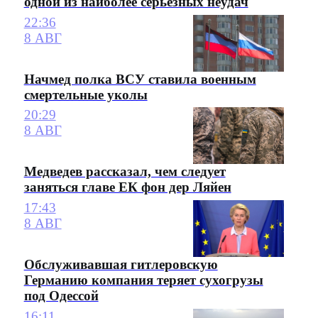
одной из наиболее серьезных неудач
22:36
8 АВГ
Начмед полка ВСУ ставила военным
смертельные уколы
20:29
8 АВГ
Медведев рассказал, чем следует
заняться главе ЕК фон дер Ляйен
17:43
8 АВГ
Обслуживавшая гитлеровскую
Германию компания теряет сухогрузы
под Одессой
16:11