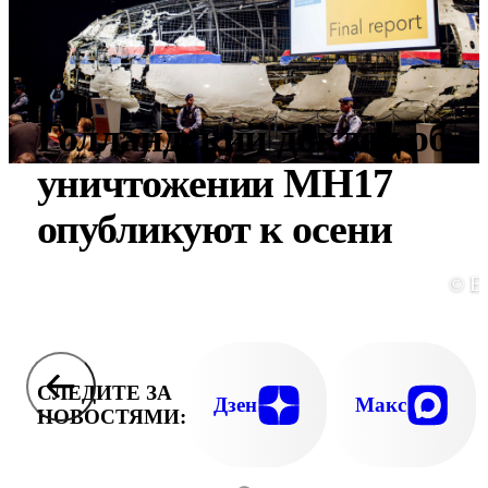
Голландский доклад об
уничтожении MH17
опубликуют к осени
© E
СЛЕДИТЕ ЗА
Дзен
Макс
НОВОСТЯМИ: