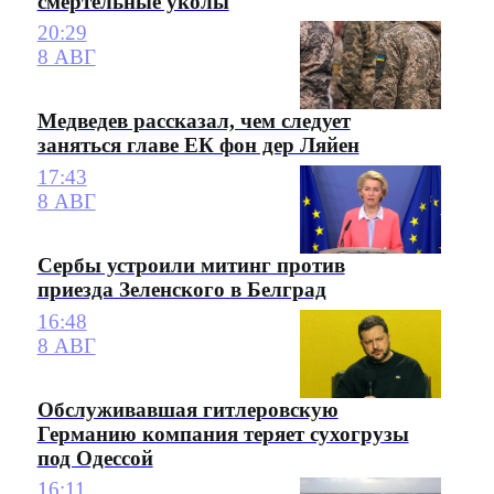
смертельные уколы
20:29
8 АВГ
Медведев рассказал, чем следует
заняться главе ЕК фон дер Ляйен
17:43
8 АВГ
Сербы устроили митинг против
приезда Зеленского в Белград
16:48
8 АВГ
Обслуживавшая гитлеровскую
Германию компания теряет сухогрузы
под Одессой
16:11