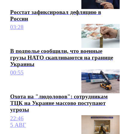
Росстат зафиксировал дефляцию в
России
03:28
В подполье сообщили, что военные
грузы НАТО скапливаются на границе
Украины
00:55
Охота на "людоловов": сотрудникам
ТЦК на Украине массово поступают
угрозы
22:46
5 АВГ