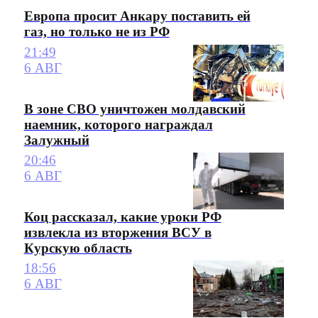
Европа просит Анкару поставить ей
газ, но только не из РФ
21:49
6 АВГ
В зоне СВО уничтожен молдавский
наемник, которого награждал
Залужный
20:46
6 АВГ
Коц рассказал, какие уроки РФ
извлекла из вторжения ВСУ в
Курскую область
18:56
6 АВГ