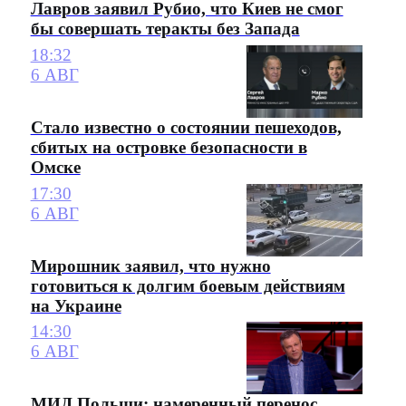
Лавров заявил Рубио, что Киев не смог
бы совершать теракты без Запада
18:32
6 АВГ
Стало известно о состоянии пешеходов,
сбитых на островке безопасности в
Омске
17:30
6 АВГ
Мирошник заявил, что нужно
готовиться к долгим боевым действиям
на Украине
14:30
6 АВГ
МИД Польши: намеренный перенос