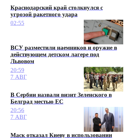
Краснодарский край столкнулся с
угрозой ракетного удара
02:55
ВСУ разместили наемников и оружие в
действующем детском лагере под
Львовом
20:59
7 АВГ
В Сербии назвали визит Зеленского в
Белград местью ЕС
20:56
7 АВГ
Маск отказал Киеву в использовании