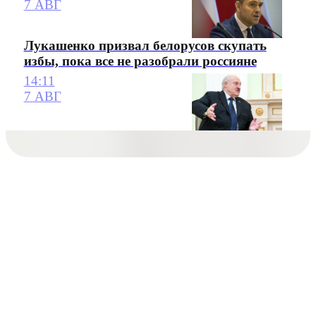
7 АВГ
Лукашенко призвал белорусов скупать
избы, пока все не разобрали россияне
14:11
7 АВГ