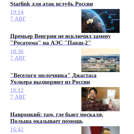
Starlink для атак вглубь России
19:14
7 АВГ
Премьер Венгрии не исключил замену
"Росатома" на АЭС "Пакш-2"
18:36
7 АВГ
"Веселого молочника" Джастаса
Уолкера выдворяют из России
18:12
7 АВГ
Навроцкий: там, где бьют москаля,
Польша оказывает помощь
16:42