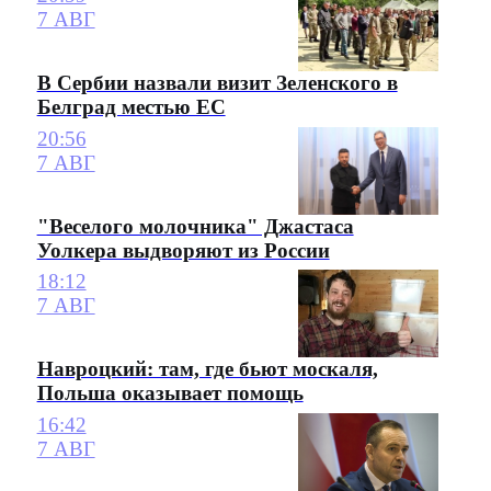
7 АВГ
В Сербии назвали визит Зеленского в
Белград местью ЕС
20:56
7 АВГ
"Веселого молочника" Джастаса
Уолкера выдворяют из России
18:12
7 АВГ
Навроцкий: там, где бьют москаля,
Польша оказывает помощь
16:42
7 АВГ