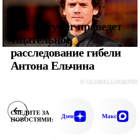
Fiat Chrysler проведет
тщательное
расследование гибели
Антона Ельчина
© GLOBALLOOKPRE
СЛЕДИТЕ ЗА
Дзен
Макс
НОВОСТЯМИ: