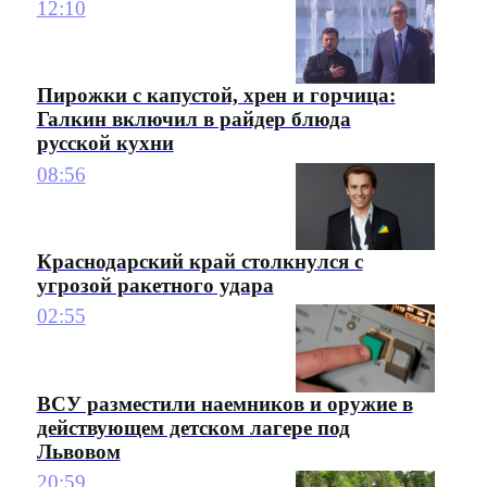
12:10
Пирожки с капустой, хрен и горчица:
Галкин включил в райдер блюда
русской кухни
08:56
Краснодарский край столкнулся с
угрозой ракетного удара
02:55
ВСУ разместили наемников и оружие в
действующем детском лагере под
Львовом
20:59