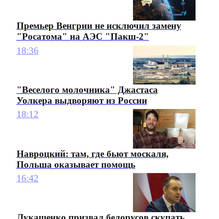
Премьер Венгрии не исключил замену
"Росатома" на АЭС "Пакш-2"
18:36
"Веселого молочника" Джастаса
Уолкера выдворяют из России
18:12
Навроцкий: там, где бьют москаля,
Польша оказывает помощь
16:42
Лукашенко призвал белорусов скупать