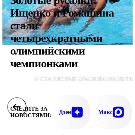
Золотые русалки:
Ищенко и Ромашина
стали
четырехкратными
олимпийскими
чемпионками
© СТАНИСЛАВ КРАСИЛЬНИКОВ/ТА
СЛЕДИТЕ ЗА
Дзен
Макс
НОВОСТЯМИ: