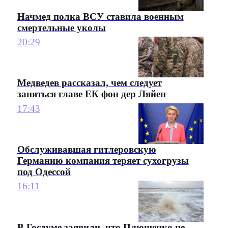
Начмед полка ВСУ ставила военным
смертельные уколы
20:29
Медведев рассказал, чем следует
заняться главе ЕК фон дер Ляйен
17:43
Обслуживавшая гитлеровскую
Германию компания теряет сухогрузы
под Одессой
16:11
В Госдуме заявили, что Плющенко не