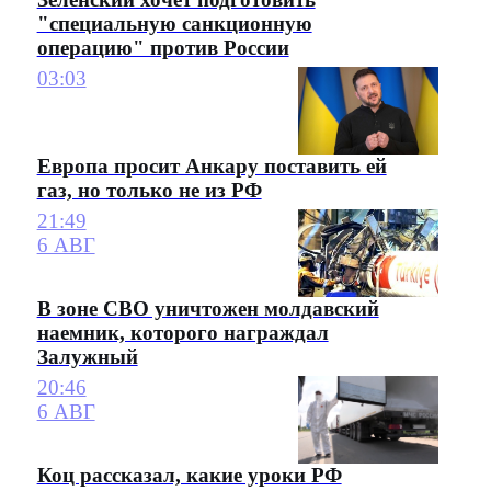
"специальную санкционную
операцию" против России
03:03
Европа просит Анкару поставить ей
газ, но только не из РФ
21:49
6 АВГ
В зоне СВО уничтожен молдавский
наемник, которого награждал
Залужный
20:46
6 АВГ
Коц рассказал, какие уроки РФ