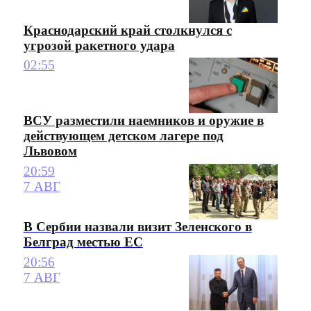
Краснодарский край столкнулся с
угрозой ракетного удара
02:55
ВСУ разместили наемников и оружие в
действующем детском лагере под
Львовом
20:59
7 АВГ
В Сербии назвали визит Зеленского в
Белград местью ЕС
20:56
7 АВГ