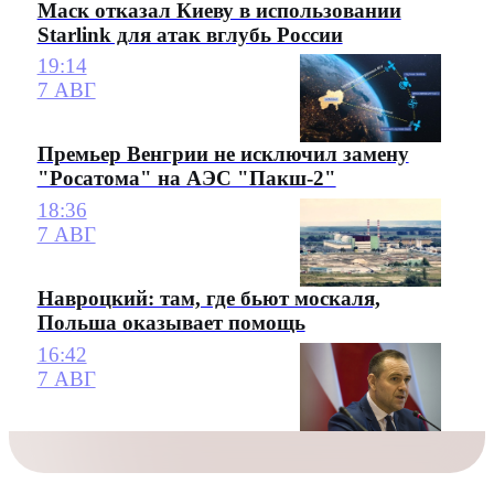
Маск отказал Киеву в использовании
Starlink для атак вглубь России
19:14
7 АВГ
Премьер Венгрии не исключил замену
"Росатома" на АЭС "Пакш-2"
18:36
7 АВГ
Навроцкий: там, где бьют москаля,
Польша оказывает помощь
16:42
7 АВГ