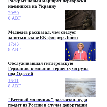
Раскрыт новый маршрут переброски
наемников на Украину
20:50
8 АВГ
Медведев рассказал, чем следует
заняться главе ЕК фон дер Ляйен
17:43
8 АВГ
Обслуживавшая гитлеровскую
Германию компания теряет сухогрузы
под Одессой
16:11
8 АВГ
"Веселый молочник" рассказал, куда
поедет из России в случае депортации