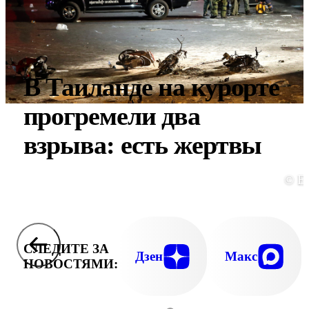
В Таиланде на курорте
прогремели два
взрыва: есть жертвы
© E
СЛЕДИТЕ ЗА
Дзен
Макс
НОВОСТЯМИ: