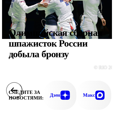
Олимпийская сборная
шпажисток России
добыла бронзу
© RIO 20
СЛЕДИТЕ ЗА
Дзен
Макс
НОВОСТЯМИ: