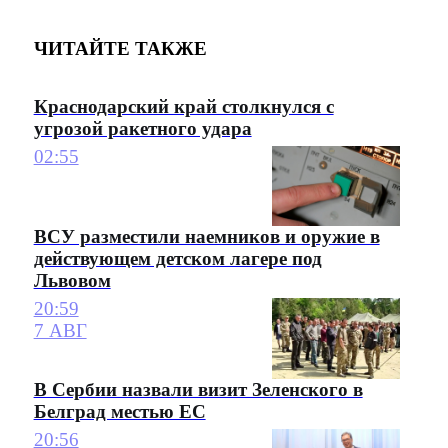
ЧИТАЙТЕ ТАКЖЕ
Краснодарский край столкнулся с
угрозой ракетного удара
02:55
ВСУ разместили наемников и оружие в
действующем детском лагере под
Львовом
20:59
7 АВГ
В Сербии назвали визит Зеленского в
Белград местью ЕС
20:56