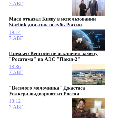
7 АВГ
Маск отказал Киеву в использовании
Starlink для атак вглубь России
19:14
7 АВГ
Премьер Венгрии не исключил замену
"Росатома" на АЭС "Пакш-2"
18:36
7 АВГ
"Веселого молочника" Джастаса
Уолкера выдворяют из России
18:12
7 АВГ