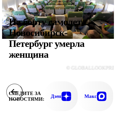
На борту самолета
Новосибирск-
Петербург умерла
женщина
© GLOBALLOOKPRE
СЛЕДИТЕ ЗА
Дзен
Макс
НОВОСТЯМИ: