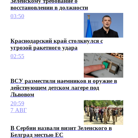
Зеленскому требование о
восстановлении в должности
03:50
Краснодарский край столкнулся с
угрозой ракетного удара
02:55
ВСУ разместили наемников и оружие в
действующем детском лагере под
Львовом
20:59
7 АВГ
В Сербии назвали визит Зеленского в
Белград местью ЕС