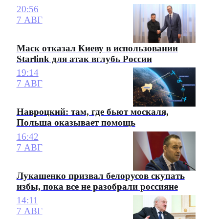
20:56
7 АВГ
Маск отказал Киеву в использовании
Starlink для атак вглубь России
19:14
7 АВГ
Навроцкий: там, где бьют москаля,
Польша оказывает помощь
16:42
7 АВГ
Лукашенко призвал белорусов скупать
избы, пока все не разобрали россияне
14:11
7 АВГ