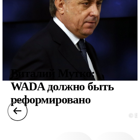
Виталий Мутко:
WADA должно быть
реформировано
© E