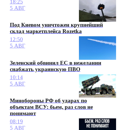
18:25
5 АВГ
Под Киевом уничтожен крупнейший
склад маркетплейса Rozetka
12:50
5 АВГ
Зеленский обвинил ЕС в нежелании
снабжать украинскую ПВО
10:14
5 АВГ
Минобороны РФ об ударах по
объектам ВСУ: бьем, раз слов не
понимают
08:19
5 АВГ