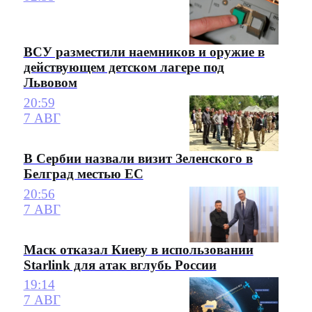
ВСУ разместили наемников и оружие в
действующем детском лагере под
Львовом
20:59
7 АВГ
В Сербии назвали визит Зеленского в
Белград местью ЕС
20:56
7 АВГ
Маск отказал Киеву в использовании
Starlink для атак вглубь России
19:14
7 АВГ