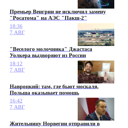
Премьер Венгрии не исключил замену
"Росатома" на АЭС "Пакш-2"
18:36
7 АВГ
"Веселого молочника" Джастаса
Уолкера выдворяют из России
18:12
7 АВГ
Навроцкий: там, где бьют москаля,
Польша оказывает помощь
16:42
7 АВГ
Жительницу Норвегии отправили в