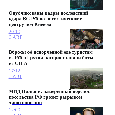
Опубликованы кадры последствий
удара ВС РФ по логистическому
центру под Киевом
20:10
6 АВГ
Вбросы об испорченной еде туристам
из РФ в Грузии распространяли боты
из США
17:12
6 АВГ
МИД Польши: намеренный перенос
посольства РФ грозит разрывом
дипотношений
12:09