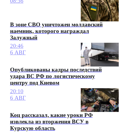
08:36
В зоне СВО уничтожен молдавский
наемник, которого награждал
Залужный
20:46
6 АВГ
Опубликованы кадры последствий
удара ВС РФ по логистическому
центру под Киевом
20:10
6 АВГ
Коц рассказал, какие уроки РФ
извлекла из вторжения ВСУ в
Курскую область