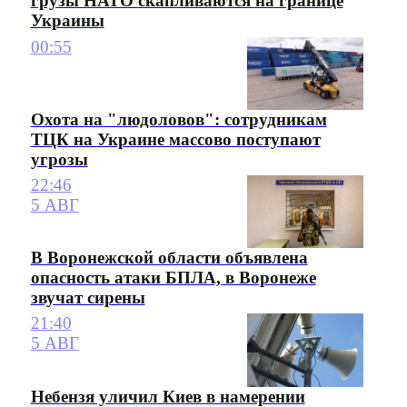
грузы НАТО скапливаются на границе
Украины
00:55
Охота на "людоловов": сотрудникам
ТЦК на Украине массово поступают
угрозы
22:46
5 АВГ
В Воронежской области объявлена
опасность атаки БПЛА, в Воронеже
звучат сирены
21:40
5 АВГ
Небензя уличил Киев в намерении