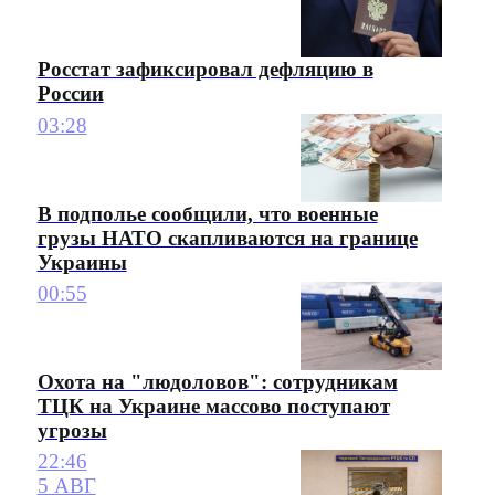
Росстат зафиксировал дефляцию в
России
03:28
В подполье сообщили, что военные
грузы НАТО скапливаются на границе
Украины
00:55
Охота на "людоловов": сотрудникам
ТЦК на Украине массово поступают
угрозы
22:46
5 АВГ