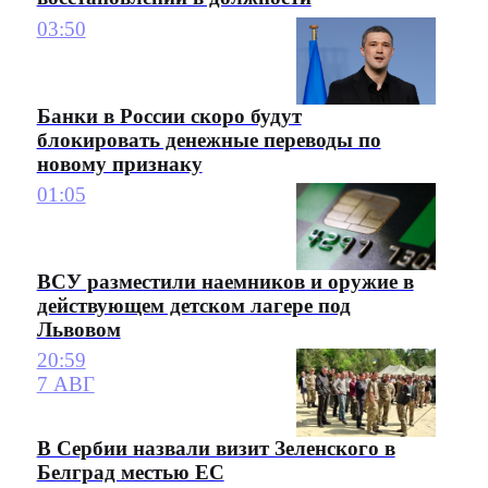
03:50
Банки в России скоро будут
блокировать денежные переводы по
новому признаку
01:05
ВСУ разместили наемников и оружие в
действующем детском лагере под
Львовом
20:59
7 АВГ
В Сербии назвали визит Зеленского в
Белград местью ЕС