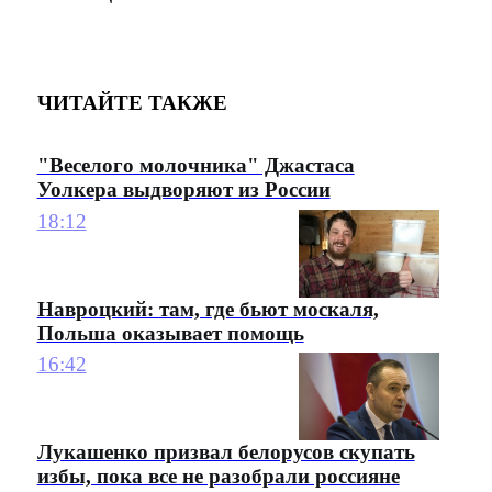
ЧИТАЙТЕ ТАКЖЕ
"Веселого молочника" Джастаса
Уолкера выдворяют из России
18:12
Навроцкий: там, где бьют москаля,
Польша оказывает помощь
16:42
Лукашенко призвал белорусов скупать
избы, пока все не разобрали россияне