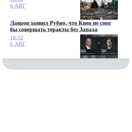
6 АВГ
Лавров заявил Рубио, что Киев не смог
бы совершать теракты без Запада
18:32
6 АВГ