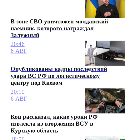
В зоне СВО уничтожен молдавский
наемник, которого награждал
Залужный
20:46
6 АВГ
Опубликованы кадры последствий
удара ВС РФ по логистическому
центру под Киевом
20:10
6 АВГ
Коц рассказал, какие уроки РФ
извлекла из вторжения ВСУ в
Курскую область
18:56