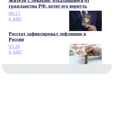
Жители Словакии, отказавшиеся от
гражданства РФ, хотят его вернуть
08:13
6 АВГ
Росстат зафиксировал дефляцию в
России
03:28
6 АВГ