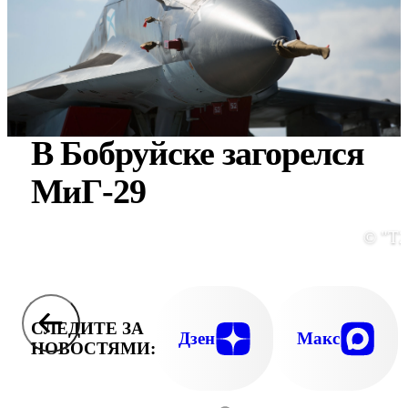
В Бобруйске загорелся
МиГ-29
© "Т2
СЛЕДИТЕ ЗА
Дзен
Макс
НОВОСТЯМИ: