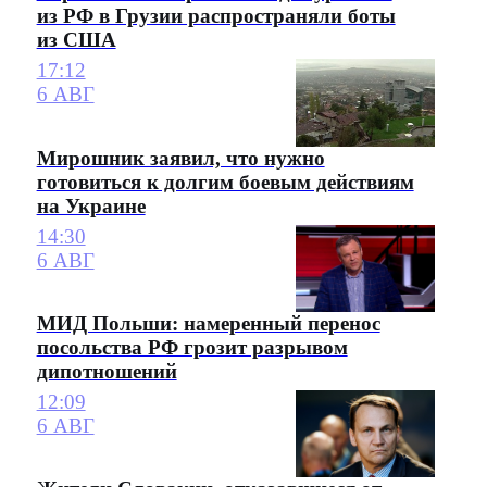
из РФ в Грузии распространяли боты
из США
17:12
6 АВГ
Мирошник заявил, что нужно
готовиться к долгим боевым действиям
на Украине
14:30
6 АВГ
МИД Польши: намеренный перенос
посольства РФ грозит разрывом
дипотношений
12:09
6 АВГ