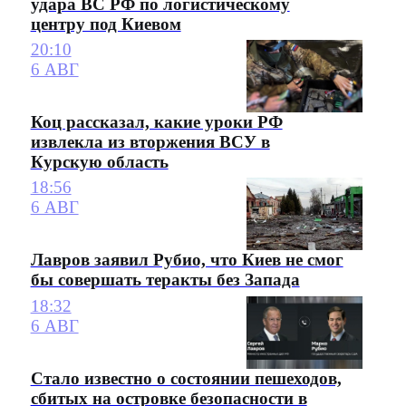
удара ВС РФ по логистическому
центру под Киевом
20:10
6 АВГ
Коц рассказал, какие уроки РФ
извлекла из вторжения ВСУ в
Курскую область
18:56
6 АВГ
Лавров заявил Рубио, что Киев не смог
бы совершать теракты без Запада
18:32
6 АВГ
Стало известно о состоянии пешеходов,
сбитых на островке безопасности в