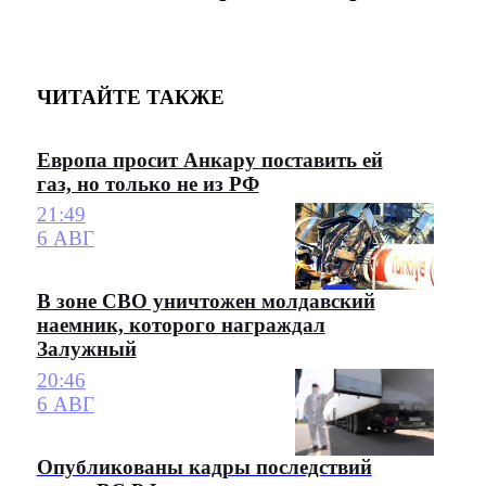
ЧИТАЙТЕ ТАКЖЕ
Европа просит Анкару поставить ей
газ, но только не из РФ
21:49
6 АВГ
В зоне СВО уничтожен молдавский
наемник, которого награждал
Залужный
20:46
6 АВГ
Опубликованы кадры последствий