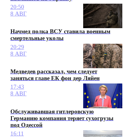
20:50
8 АВГ
Начмед полка ВСУ ставила военным
смертельные уколы
20:29
8 АВГ
Медведев рассказал, чем следует
заняться главе ЕК фон дер Ляйен
17:43
8 АВГ
Обслуживавшая гитлеровскую
Германию компания теряет сухогрузы
под Одессой
16:11