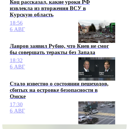
Коц рассказал, какие уроки РФ
извлекла из вторжения ВСУ в
Курскую область
18:56
6 АВГ
Лавров заявил Рубио, что Киев не смог
бы совершать теракты без Запада
18:32
6 АВГ
Стало известно о состоянии пешеходов,
сбитых на островке безопасности в
Омске
17:30
6 АВГ