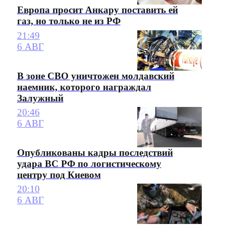
Европа просит Анкару поставить ей
газ, но только не из РФ
21:49
6 АВГ
В зоне СВО уничтожен молдавский
наемник, которого награждал
Залужный
20:46
6 АВГ
Опубликованы кадры последствий
удара ВС РФ по логистическому
центру под Киевом
20:10
6 АВГ