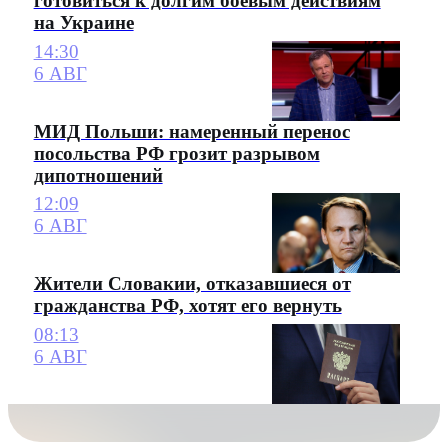
готовиться к долгим боевым действиям
на Украине
14:30
6 АВГ
МИД Польши: намеренный перенос
посольства РФ грозит разрывом
дипотношений
12:09
6 АВГ
Жители Словакии, отказавшиеся от
гражданства РФ, хотят его вернуть
08:13
6 АВГ