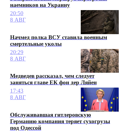
наемников на Украину
20:50
8 АВГ
Начмед полка ВСУ ставила военным
смертельные уколы
20:29
8 АВГ
Медведев рассказал, чем следует
заняться главе ЕК фон дер Ляйен
17:43
8 АВГ
Обслуживавшая гитлеровскую
Германию компания теряет сухогрузы
под Одессой