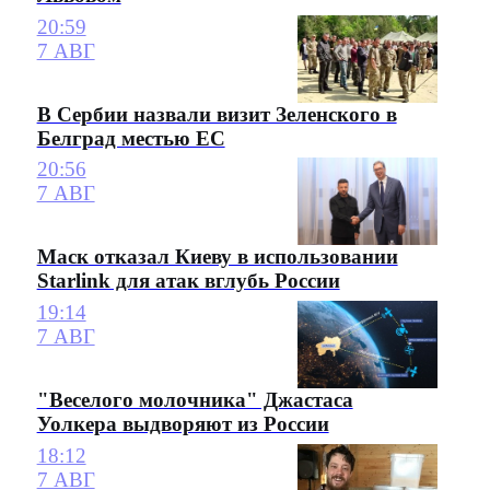
20:59
7 АВГ
В Сербии назвали визит Зеленского в
Белград местью ЕС
20:56
7 АВГ
Маск отказал Киеву в использовании
Starlink для атак вглубь России
19:14
7 АВГ
"Веселого молочника" Джастаса
Уолкера выдворяют из России
18:12
7 АВГ