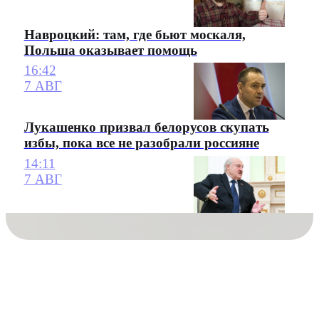
Навроцкий: там, где бьют москаля,
Польша оказывает помощь
16:42
7 АВГ
Лукашенко призвал белорусов скупать
избы, пока все не разобрали россияне
14:11
7 АВГ