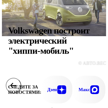
Volkswagen построит
электрический
"хиппи-мобиль"
© АВТО.ВЕС
СЛЕДИТЕ ЗА
Дзен
Макс
НОВОСТЯМИ: