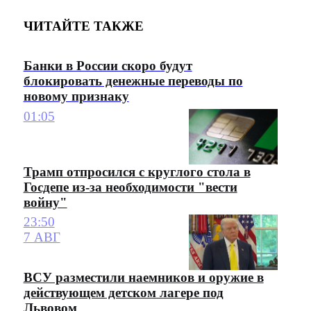
ЧИТАЙТЕ ТАКЖЕ
Банки в России скоро будут
блокировать денежные переводы по
новому признаку
01:05
Трамп отпросился с круглого стола в
Госдепе из-за необходимости "вести
войну"
23:50
7 АВГ
ВСУ разместили наемников и оружие в
действующем детском лагере под
Львовом