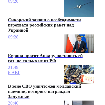
09:28
Сикорский заявил о необходимости
перехвата российских ракет над
Украиной
09:28
Европа просит Анкару поставить ей
газ, но только не из РФ
21:49
6 АВГ
В зоне СВО уничтожен молдавский
наемник, которого награждал
Залужный
20:46