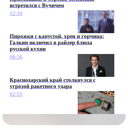
встретился с Вучичем
12:10
Пирожки с капустой, хрен и горчица:
Галкин включил в райдер блюда
русской кухни
08:56
Краснодарский край столкнулся с
угрозой ракетного удара
02:55